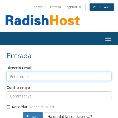
Català
Entrada
Registrar-se
Veure Carro
Togg
navig
Entrada
Direcció Email
Contrasenya
Recordar Dades d'usuari
Ha perdut la contrasenya?