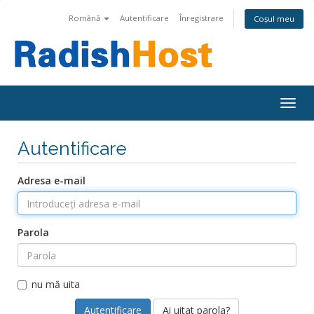
Română
Autentificare
Înregistrare
Coșul meu
Togg
navig
Autentificare
Adresa e-mail
Parola
nu mă uita
Ai uitat parola?